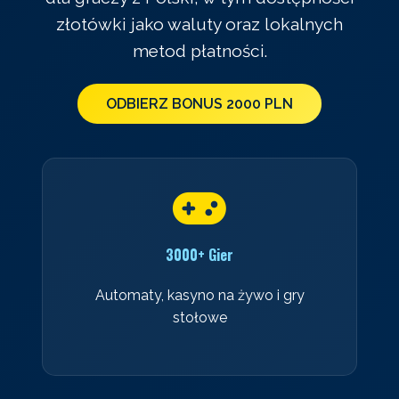
złotówki jako waluty oraz lokalnych
metod płatności.
ODBIERZ BONUS 2000 PLN
3000+ Gier
Automaty, kasyno na żywo i gry
stołowe