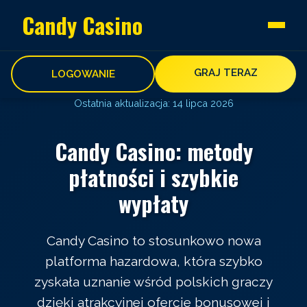
Candy Casino
GRAJ TERAZ
LOGOWANIE
Ostatnia aktualizacja: 14 lipca 2026
Candy Casino: metody
płatności i szybkie
wypłaty
Candy Casino to stosunkowo nowa
platforma hazardowa, która szybko
zyskała uznanie wśród polskich graczy
dzięki atrakcyjnej ofercie bonusowej i